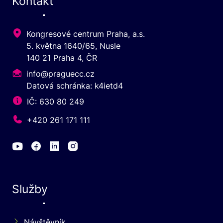
Kontakt
Kongresové centrum Praha, a.s.
5. května 1640/65, Nusle
140 21 Praha 4, ČR
info@praguecc.cz
Datová schránka: k4ietd4
IČ: 630 80 249
+420 261 171 111
Služby
Návštěvník