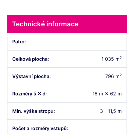
Technické informace
Patro:
2
Celková plocha:
1 035 m
2
Výstavní plocha:
796 m
Rozměry š ✕ d:
16 m ✕ 62 m
Min. výška stropu:
3 - 11,5 m
Počet a rozměry vstupů: