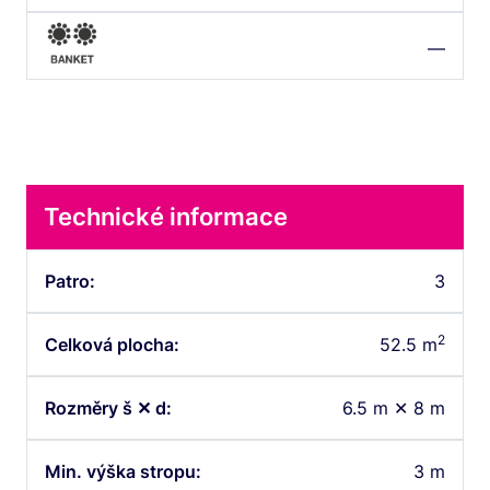
—
Technické informace
Patro:
3
2
Celková plocha:
52.5 m
Rozměry š ✕ d:
6.5 m ✕ 8 m
Min. výška stropu:
3 m