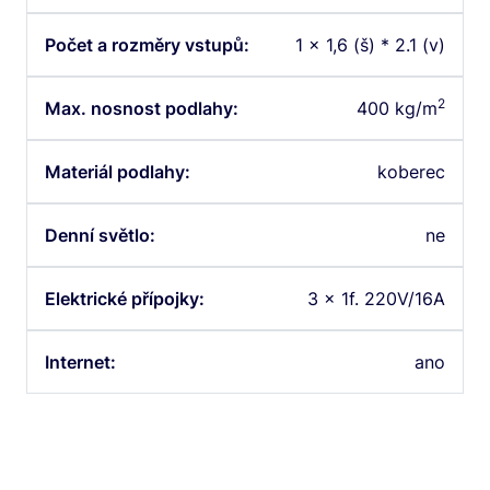
Počet a rozměry vstupů:
1 x 1,6 (š) * 2.1 (v)
2
Max. nosnost podlahy:
400 kg/m
Materiál podlahy:
koberec
Denní světlo:
ne
Elektrické přípojky:
3 x 1f. 220V/16A
Internet:
ano