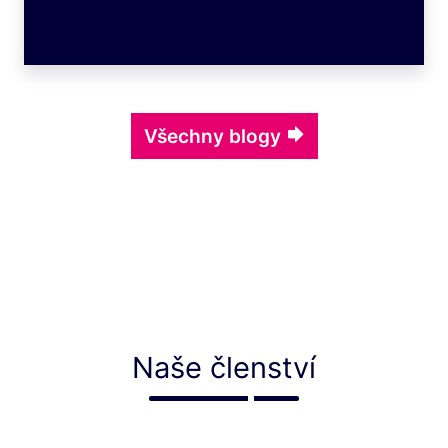
cest ke zlepšení života lidí na spektru
autismu. „Kongresové centrum Praha
v několika ohledech předčilo naše
očekávání,“ říká v rozhovoru Chalise
McClaran, výkonná ředitelka INSAR.
Všechny blogy
Chalise McClaran, výkonná ředitelka
INSAR.
Naše členství