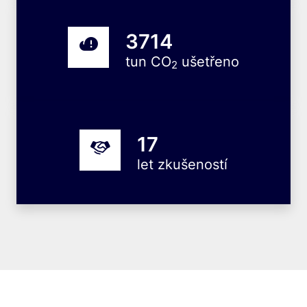
8424
tun CO
ušetřeno
2
40
let zkušeností