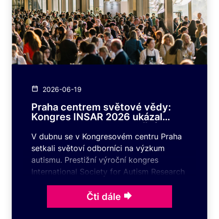
2026-06-19
Praha centrem světové vědy:
Kongres INSAR 2026 ukázal
novou cestu k porozumění
autismu
V dubnu se v Kongresovém centru Praha
setkali světoví odborníci na výzkum
autismu. Prestižní výroční kongres
International Society for Autism Research
(INSAR) 2026 nabídl ve čtyřech dnech
široký odborný program zahrnující
Čti dále
přednášky a diskuze ohledně výzkumu,
nejnovějších poznatků a studií či hledání