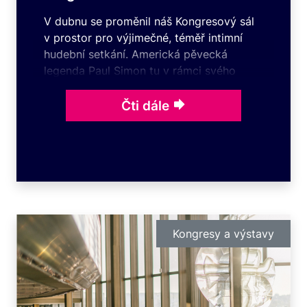
V dubnu se proměnil náš Kongresový sál
v prostor pro výjimečné, téměř intimní
hudební setkání. Americká pěvecká
legenda Paul Simon tu v rámci svého
turné A Quiet Celebration Tour odehrál
hned tři večery, které nabídly publiku jiný
Čti dále
druh zážitku, než na jaký bývá u velkých
koncertů zvyklé.Namísto velkolepé show
vsadil 84letý písničkář na
komornost, soustředění a detail.
Kongresy a výstavy