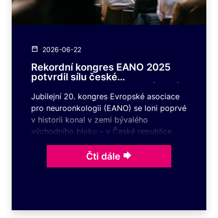
2026-06-22
Rekordní kongres EANO 2025
potvrdil sílu české
neuroonkologie i kvalitu zázemí
KCP
Jubilejní 20. kongres Evropské asociace
pro neuroonkologii (EANO) se loni poprvé
v historii konal v zemi bývalého
východního bloku – v České republice,
a to v Kongresovém centru Praha.
Skutečnost, že si EANO pro své výroční
Čti dále
setkání vybrala právě Českou republiku,
představuje výraz uznání dlouhodobé
práce české neuroonkologie a jejího
pevného ukotvení v evropském prostoru.
Záštita Univerzity Karlovy i hlavního