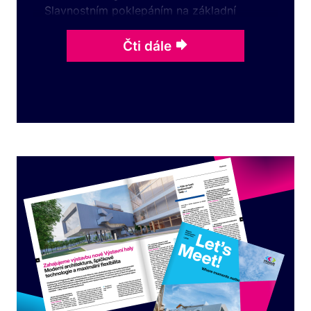
Slavnostním poklepáním na základní
kámen odstartoval ...
Čti dále