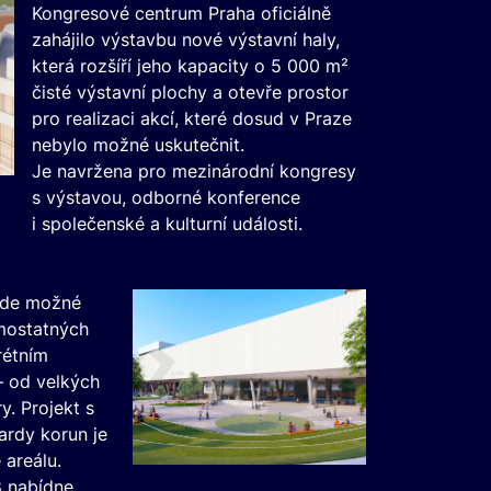
Kongresové centrum Praha oficiálně
zahájilo výstavbu nové výstavní haly,
která rozšíří jeho kapacity o 5 000 m²
čisté výstavní plochy a otevře prostor
pro realizaci akcí, které dosud v Praze
nebylo možné uskutečnit.
Je navržena pro mezinárodní kongresy
s výstavou, odborné konference
i společenské a kulturní události.
bude možné
amostatných
rétním
 od velkých
y. Projekt s
iardy korun je
 areálu.
8 nabídne