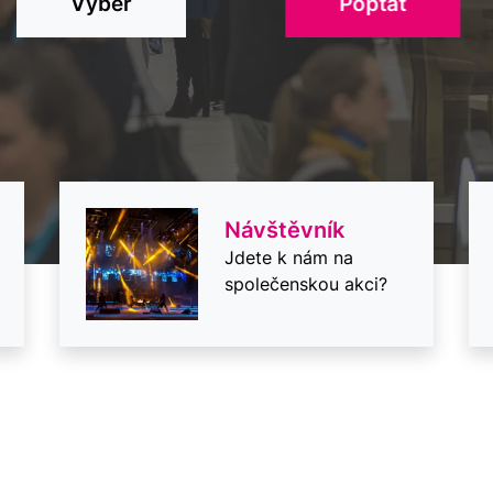
Výběr
Poptat
Návštěvník
Jdete k nám na
společenskou akci?