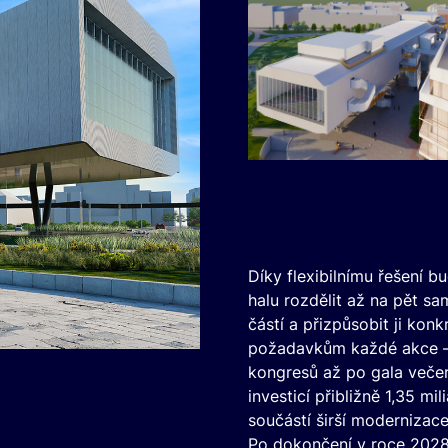
Díky flexibilnímu řešení 
halu rozdělit až na pět s
částí a přizpůsobit ji konk
požadavkům každé akce –
kongresů až po gala večer
investicí přibližně 1,35 mil
součástí širší modernizace
Po dokončení v roce 202