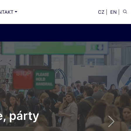
NTAKT
CZ
|
EN
|
, párty
Next