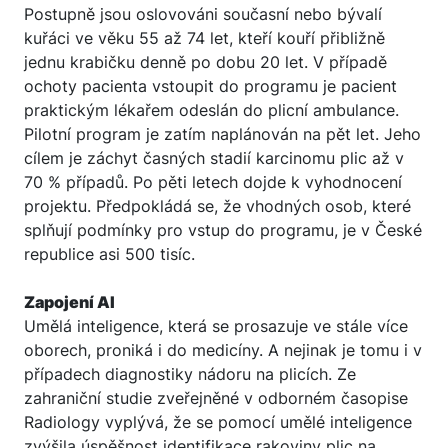
Postupně jsou oslovováni současní nebo bývalí
kuřáci ve věku 55 až 74 let, kteří kouří přibližně
jednu krabičku denně po dobu 20 let. V případě
ochoty pacienta vstoupit do programu je pacient
praktickým lékařem odeslán do plicní ambulance.
Pilotní program je zatím naplánován na pět let. Jeho
cílem je záchyt časných stadií karcinomu plic až v
70 % případů. Po pěti letech dojde k vyhodnocení
projektu. Předpokládá se, že vhodných osob, které
splňují podmínky pro vstup do programu, je v České
republice asi 500 tisíc.
Zapojení AI
Umělá inteligence, která se prosazuje ve stále více
oborech, proniká i do medicíny. A nejinak je tomu i v
případech diagnostiky nádoru na plicích. Ze
zahraniční studie zveřejněné v odborném časopise
Radiology vyplývá, že se pomocí umělé inteligence
zvýšila úspěšnost identifikace rakoviny plic na