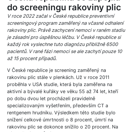
do screeningu rakoviny plic
V roce 2022 začal v České republice preventivní
screeningový program zaměřený na včasné odhalení
rakoviny plic. Právě zachycení nemoci v raném stadiu
je zásadní pro úspěšnou léčbu. V České republice si
každý rok vyslechne tuto diagnózu přibližně 6500
pacientů. V rané fázi nemoci se ale zachytí pouze 10
až 15 procent případů.
V České republice je screening zaměřený na
rakovinu plic stále v plenkách. Už v roce 2011
proběhla v USA studie, která byla zaměřena na
aktivní a bývalé kuřáky ve věku 55 až 74 let, kteří
po dobu dvou let procházeli pravidelně
specializovaným vyšetřením, především CT a
rentgenem hrudníku. Výsledkem této studie bylo
snížení celkové úmrtnosti o 8 procent, úmrtí na
rakovinu plic se dokonce snížilo o 20 procent. Na