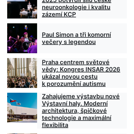
neuroonkologie i kvalitu
zázemí KCP
Paul Simon a tři komorní
večery s legendou
Praha centrem světové
vědy: Kongres INSAR 2026
ukázal novou cestu
k porozumění autismu
Zahajujeme výstavbu nové
Výstavní haly. Moderní
architektura, špičkové
technologie a maximální
flexibilita