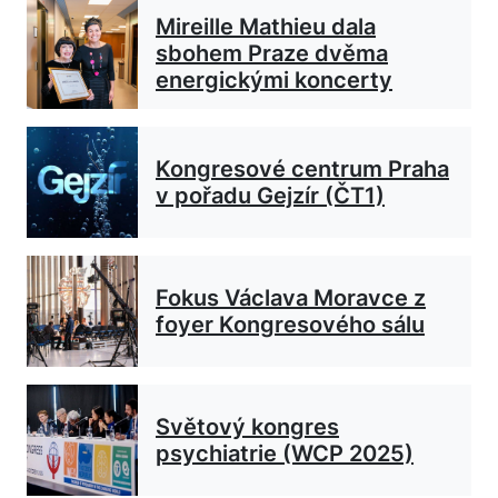
Mireille Mathieu dala
sbohem Praze dvěma
energickými koncerty
Kongresové centrum Praha
v pořadu Gejzír (ČT1)
Fokus Václava Moravce z
foyer Kongresového sálu
Světový kongres
psychiatrie (WCP 2025)