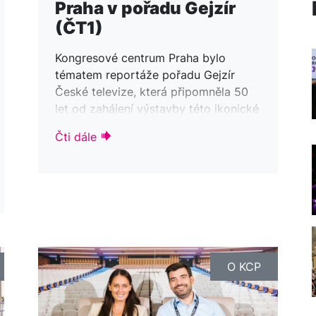
Praha v pořadu Gejzír
(ČT1)
Kongresové centrum Praha bylo
tématem reportáže pořadu Gejzír
České televize, která připomněla 50
let od zahájení výstavby této ikonické
budovy na Pankráci.
Čti dále
O KCP