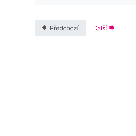
– Dědictví komunismu.
Předchozí
Další