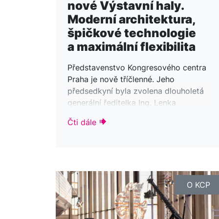
nové Výstavní haly.
Moderní architektura,
špičkové technologie
a maximální flexibilita
Představenstvo Kongresového centra
Praha je nově tříčlenné. Jeho
předsedkyní byla zvolena dlouholetá
generální ředitelka Ing. Lenka
Žlebková, MBA, místopředsedou
Čti dále
a zároveň náměstkem pro finance se
stal Ing. Petr Dukát. Trojici doplňuje
Ing. Pavel Habarta zodpovědný za
technicko-provozní útvar.
V rozhovoru jsme se všech tří zeptali
na další směřování společnosti
O KCP
a především na výstavbu nové
Výstavní haly, která se po letech