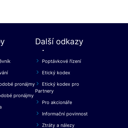
by
Další odkazy
ěvník
Poptávkové řízení
vání
Etický kodex
odobé pronájmy
Etický kodex pro
Partnery
odobé pronájmy
Pro akcionáře
a
Informační povinnost
Ztráty a nálezy