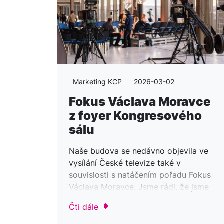
příprav konečně naplno rozeběhla –
i díky změně vlastníka společnosti.
Marketing KCP
2026-03-02
Fokus Václava Moravce
z foyer Kongresového
sálu
Naše budova se nedávno objevila ve
vysílání České televize také v
souvislosti s natáčením pořadu Fokus
Václava Moravce. Jsme rádi, že jsme
mohli České televizi poskytnout
Čti dále
zázemí pro vznik diskuse na
mimořádně důležité společenské téma