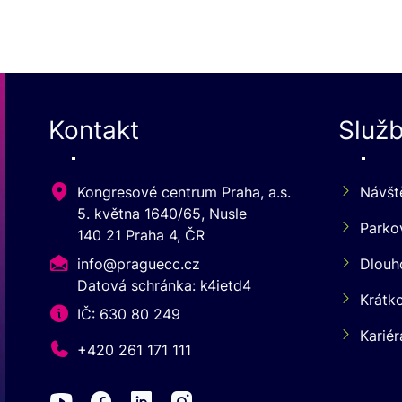
Kontakt
Služ
Kongresové centrum Praha, a.s.
Návšt
5. května 1640/65, Nusle
Parko
140 21 Praha 4, ČR
info@praguecc.cz
Dlouh
Datová schránka: k4ietd4
Krátk
IČ: 630 80 249
Kariér
+420 261 171 111