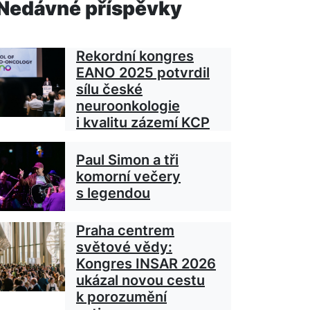
Nedávné příspěvky
Rekordní kongres
EANO 2025 potvrdil
sílu české
neuroonkologie
i kvalitu zázemí KCP
Paul Simon a tři
komorní večery
s legendou
Praha centrem
světové vědy:
Kongres INSAR 2026
ukázal novou cestu
k porozumění