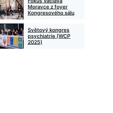
Fokus Václava
Moravce z foyer
Kongresového sálu
Světový kongres
psychiatrie (WCP
2025)