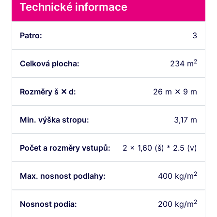
Technické informace
Patro:
3
2
Celková plocha:
234 m
Rozměry š ✕ d:
26 m ✕ 9 m
Min. výška stropu:
3,17 m
Počet a rozměry vstupů:
2 x 1,60 (š) * 2.5 (v)
2
Max. nosnost podlahy:
400 kg/m
2
Nosnost podia:
200 kg/m