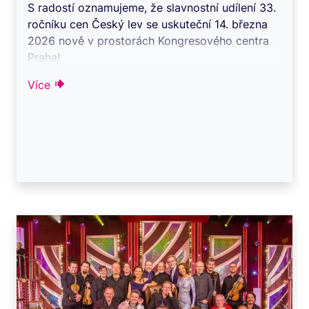
S radostí oznamujeme, že slavnostní udílení 33.
ročníku cen Český lev se uskuteční 14. března
2026 nově v prostorách Kongresového centra
Praha!
Více
Tato prestižní ud ...