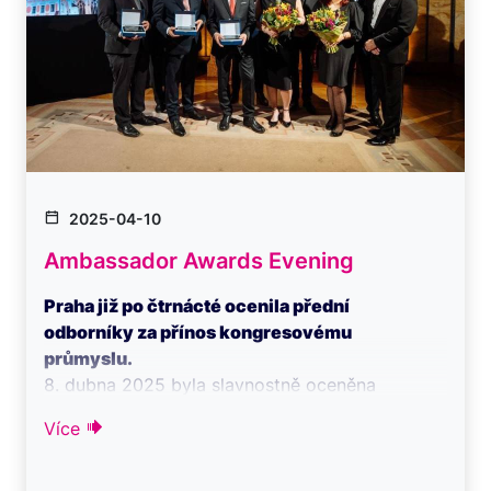
2025-04-10
Ambassador Awards Evening
Praha již po čtrnácté ocenila přední
odborníky za přínos kongresovému
průmyslu.
8. dubna 2025 byla slavnostně oceněna
šestice osobnostní, které se význa ...
Více