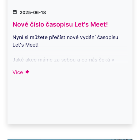
2025-06-18
Nové číslo časopisu Let's Meet!
Nyní si můžete přečíst nové vydání časopisu
Let's Meet!
Jaké akce máme za sebou a co nás čeká v
následujících měsících?
Více
Poohlédneme se společně ...