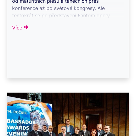
od maturitních plesů a tanečních přes
konference až po světové kongresy. Ale
tentokrát se po představení Fantom opery
ujala hlavní ...
Více