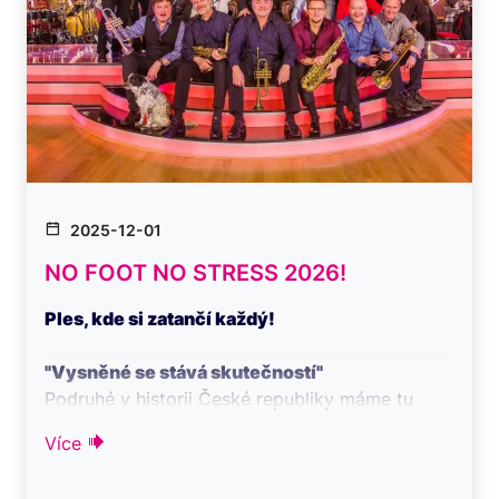
2025-12-01
NO FOOT NO STRESS 2026!
Ples, kde si zatančí každý!
"Vysněné se stává skutečností"
Podruhé v historii České republiky máme tu
čest Vás pozvat na jedinečný P ...
Více