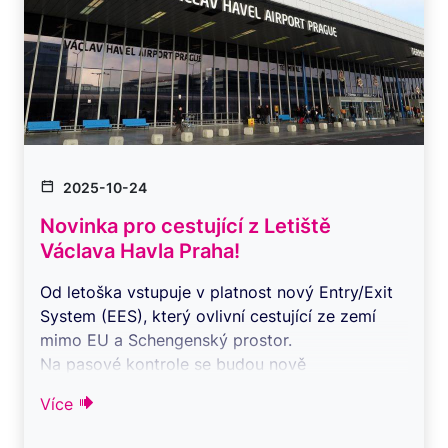
2025-10-24
Novinka pro cestující z Letiště
Václava Havla Praha!
Od letoška vstupuje v platnost nový Entry/Exit
System (EES), který ovlivní cestující ze zemí
mimo EU a Schengenský prostor.
Na pasové kontrole se budou nově
zaznamenávat ...
Více