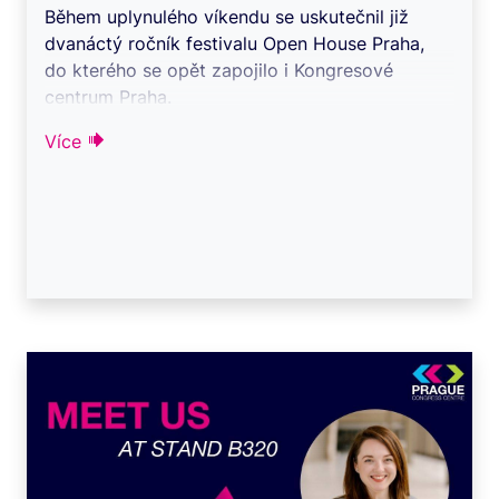
Během uplynulého víkendu se uskutečnil již
dvanáctý ročník festivalu Open House Praha,
do kterého se opět zapojilo i Kongresové
centrum Praha.
Prostory Kongresového cent ...
Více