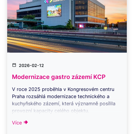
2026-02-12
Modernizace gastro zázemí KCP
V roce 2025 proběhla v Kongresovém centru
Praha rozsáhlá modernizace technického a
kuchyňského zázemí, která významně posílila
provozní kapacity celého objektu.
Rekonstrukce se ...
Více