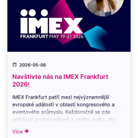
2026-05-06
Navštivte nás na IMEX Frankfurt
2026!
IMEX Frankfurt patří mezi nejvýznamnější
evropské události v oblasti kongresového a
eventového průmyslu. Každoročně se zde
setkávají profesionálové z celého světa, aby
navazova ...
Více