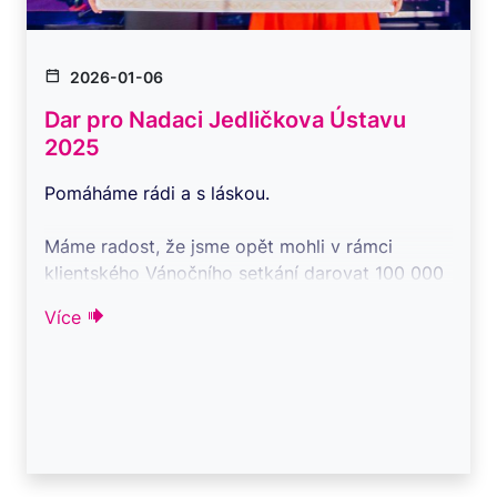
2026-01-06
Dar pro Nadaci Jedličkova Ústavu
2025
Pomáháme rádi a s láskou.
Máme radost, že jsme opět mohli v rámci
klientského Vánočního setkání darovat 100 000
Kč Nadaci Jedličkova ústavu.
Více
Každý z ...