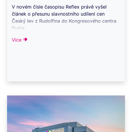
V novém čísle časopisu Reflex právě vyšel
článek o přesunu slavnostního udílení cen
Český lev z Rudolfina do Kongresového centra
Praha.
Proč se po dvanácti letech mění m ...
Více