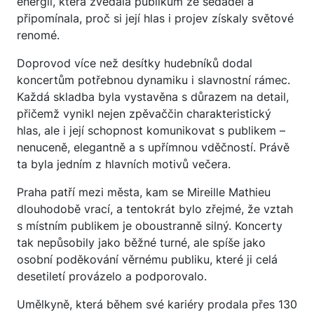
energií, která zvedala publikum ze sedadel a
připomínala, proč si její hlas i projev získaly světové
renomé.
Doprovod více než desítky hudebníků dodal
koncertům potřebnou dynamiku i slavnostní rámec.
Každá skladba byla vystavěna s důrazem na detail,
přičemž vynikl nejen zpěvaččin charakteristický
hlas, ale i její schopnost komunikovat s publikem –
nenuceně, elegantně a s upřímnou vděčností. Právě
ta byla jedním z hlavních motivů večera.
Praha patří mezi města, kam se Mireille Mathieu
dlouhodobě vrací, a tentokrát bylo zřejmé, že vztah
s místním publikem je oboustranně silný. Koncerty
tak nepůsobily jako běžné turné, ale spíše jako
osobní poděkování věrnému publiku, které ji celá
desetiletí provázelo a podporovalo.
Umělkyně, která během své kariéry prodala přes 130