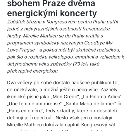
sbohem Praze dvěma
energickými koncerty
Začátek března v Kongresovém centru Praha patřil
jedné z nejvýraznějších osobností francouzské
hudby. Mireille Mathieu se do Prahy vrátila s
programem symbolicky nazvaným Goodbye My
Love Prague – a pokud měl být skutečně rozlučkou,
pak šlo o rozlučku velkolepou, emotivní a vzhledem k
úctyhodnému věku zpěvačky (79 let) také
překvapivě energickou.
Dva večery po sobě dostalo nadšené publikum to,
co očekávalo, a možná ještě o něco více. Zazněly
ikonické písně jako „Mon Credo“, „La Paloma Adieu“,
„Une femme amoureuse“, „Santa Maria de la mer“ či
„Paris en colère“, tedy skladby, které po desetiletí
definují její repertoár. Nešlo však jen o nostalgii.
Mireille Mathieu dokázala naplnit Kongresový sál