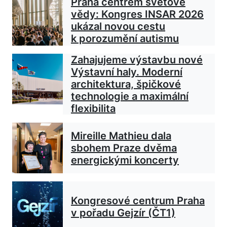
Praha centrem světové
vědy: Kongres INSAR 2026
ukázal novou cestu
k porozumění autismu
Zahajujeme výstavbu nové
Výstavní haly. Moderní
architektura, špičkové
technologie a maximální
flexibilita
Mireille Mathieu dala
sbohem Praze dvěma
energickými koncerty
Kongresové centrum Praha
v pořadu Gejzír (ČT1)