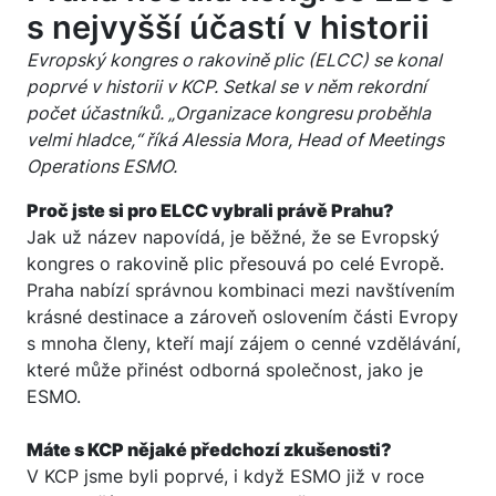
s nejvyšší účastí v historii
Evropský kongres o rakovině plic (ELCC) se konal
poprvé v historii v KCP. Setkal se v něm rekordní
počet účastníků. „Organizace kongresu proběhla
velmi hladce,“ říká Alessia Mora, Head of Meetings
Operations ESMO.
Proč jste si pro ELCC vybrali právě Prahu?
Jak už název napovídá, je běžné, že se Evropský
kongres o rakovině plic přesouvá po celé Evropě.
Praha nabízí správnou kombinaci mezi navštívením
krásné destinace a zároveň oslovením části Evropy
s mnoha členy, kteří mají zájem o cenné vzdělávání,
které může přinést odborná společnost, jako je
ESMO.
Máte s KCP nějaké předchozí zkušenosti?
V KCP jsme byli poprvé, i když ESMO již v roce