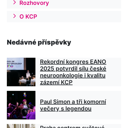
Rozhovory
O KCP
Nedávné příspěvky
Rekordní kongres EANO
2025 potvrdil sílu české
neuroonkologie i kvalitu
zázemí KCP
Paul Simon a tři komorní
večery s legendou
Praha centrem světové