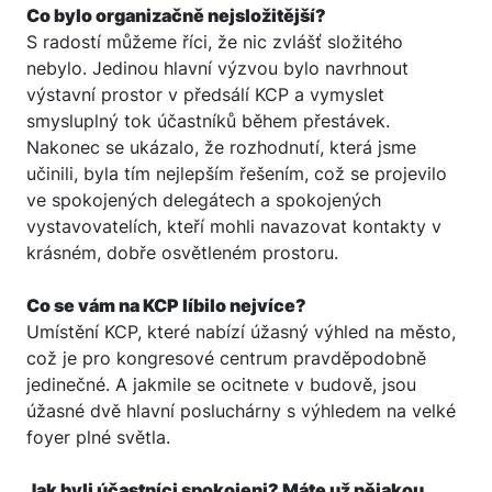
Co bylo organizačně nejsložitější?
S radostí můžeme říci, že nic zvlášť složitého
nebylo. Jedinou hlavní výzvou bylo navrhnout
výstavní prostor v předsálí KCP a vymyslet
smysluplný tok účastníků během přestávek.
Nakonec se ukázalo, že rozhodnutí, která jsme
učinili, byla tím nejlepším řešením, což se projevilo
ve spokojených delegátech a spokojených
vystavovatelích, kteří mohli navazovat kontakty v
krásném, dobře osvětleném prostoru.
Co se vám na KCP líbilo nejvíce?
Umístění KCP, které nabízí úžasný výhled na město,
což je pro kongresové centrum pravděpodobně
jedinečné. A jakmile se ocitnete v budově, jsou
úžasné dvě hlavní posluchárny s výhledem na velké
foyer plné světla.
Jak byli účastníci spokojeni? Máte už nějakou