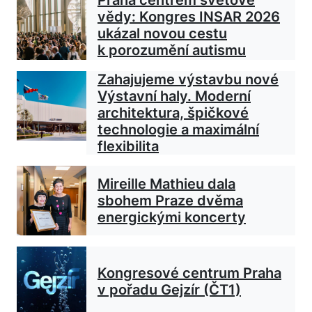
vědy: Kongres INSAR 2026
ukázal novou cestu
k porozumění autismu
Zahajujeme výstavbu nové
Výstavní haly. Moderní
architektura, špičkové
technologie a maximální
flexibilita
Mireille Mathieu dala
sbohem Praze dvěma
energickými koncerty
Kongresové centrum Praha
v pořadu Gejzír (ČT1)